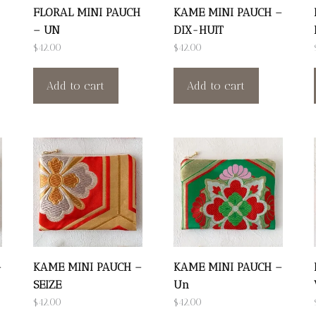
FLORAL MINI PAUCH
KAME MINI PAUCH –
– UN
DIX-HUIT
$
42.00
$
42.00
Add to cart
Add to cart
–
KAME MINI PAUCH –
KAME MINI PAUCH –
SEIZE
Un
$
42.00
$
42.00