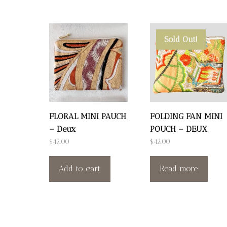
Sold Out!
FLORAL MINI PAUCH
FOLDING FAN MINI
– Deux
POUCH – DEUX
$
42.00
$
42.00
Add to cart
Read more