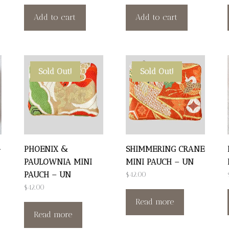
Add to cart
Add to cart
Sold Out!
Sold Out!
–
PHOENIX &
SHIMMERING CRANE
PAULOWNIA MINI
MINI PAUCH – UN
PAUCH – UN
$
42.00
$
42.00
Read more
Read more