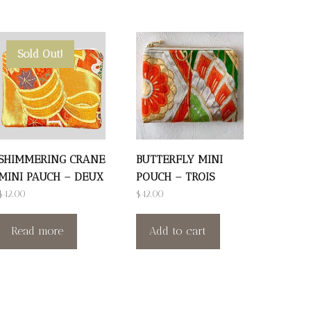
Sold Out!
SHIMMERING CRANE
BUTTERFLY MINI
MINI PAUCH – DEUX
POUCH – TROIS
$
42.00
$
42.00
Read more
Add to cart