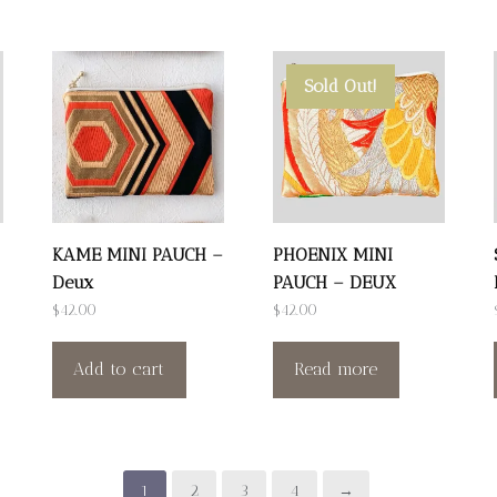
Sold Out!
KAME MINI PAUCH –
PHOENIX MINI
Deux
PAUCH – DEUX
$
42.00
$
42.00
Add to cart
Read more
1
2
3
4
→