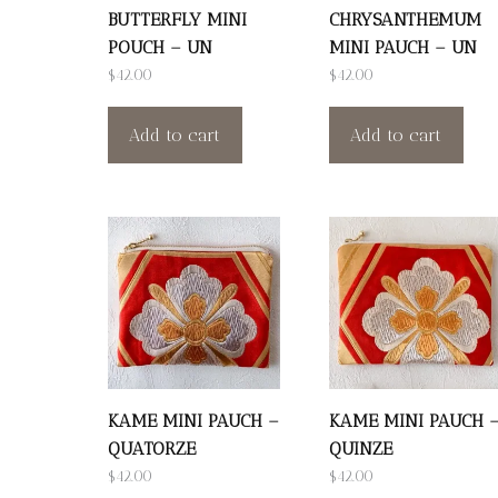
BUTTERFLY MINI
CHRYSANTHEMUM
POUCH – UN
MINI PAUCH – UN
$
42.00
$
42.00
Add to cart
Add to cart
KAME MINI PAUCH –
KAME MINI PAUCH 
QUATORZE
QUINZE
$
42.00
$
42.00