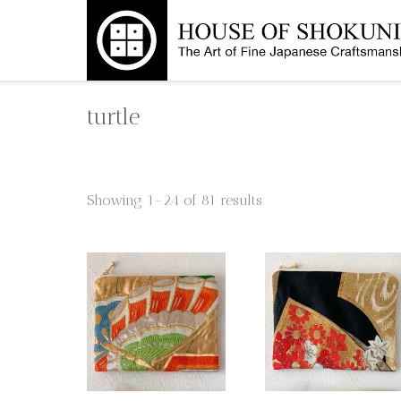
Skip
to
content
turtle
Showing 1–24 of 81 results