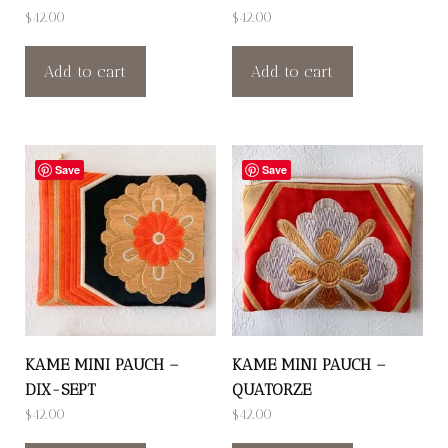
$
42.00
$
42.00
Add to cart
Add to cart
Save
Save
KAME MINI PAUCH –
KAME MINI PAUCH –
DIX-SEPT
QUATORZE
$
42.00
$
42.00