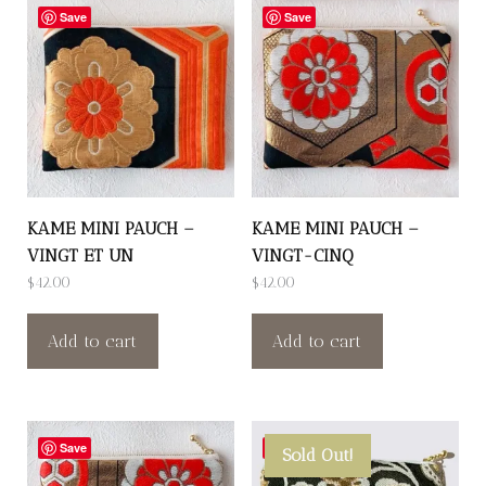
Save
Save
KAME MINI PAUCH –
KAME MINI PAUCH –
VINGT ET UN
VINGT-CINQ
$
42.00
$
42.00
Add to cart
Add to cart
Save
Save
Sold Out!