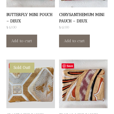
BUTTERFLY MINI POUCH
CHRYSANTHEMUM MINI
– DEUX
PAUCH – DEUX
$
42.00
$
42.00
Add to cart
Add to cart
Save
Save
Sold Out!