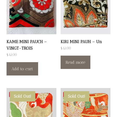
KAME MINI PAUCH –
KIRI MINI PAUH – Un
VINGT-TROIS
$
42.00
$
42.00
Read more
Add to cart
Save
Save
Sold Out!
Sold Out!