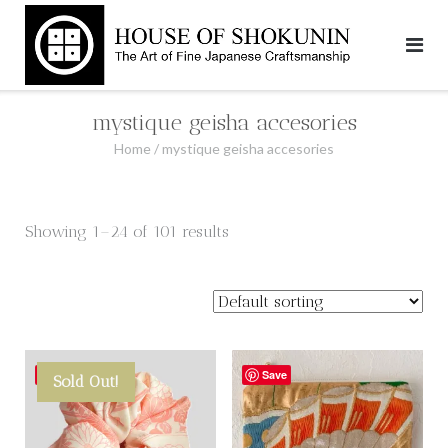
Skip
to
content
mystique geisha accesories
Home
/ mystique geisha accesories
Showing 1–24 of 101 results
Save
Save
Sold Out!