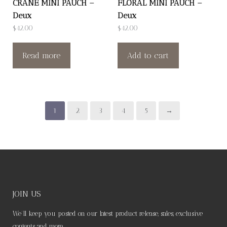
CRANE MINI PAUCH –
FLORAL MINI PAUCH –
Deux
Deux
$
42.00
$
42.00
Read more
Add to cart
1
2
3
4
5
→
JOIN US
We’ll keep you posted on our latest product release, sales, exclusive
contents and more.