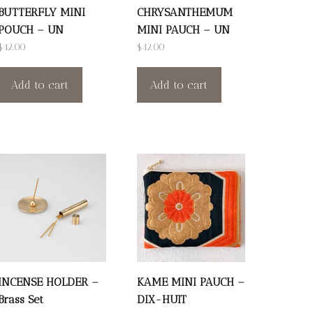
BUTTERFLY MINI
CHRYSANTHEMUM
POUCH – UN
MINI PAUCH – UN
$
42.00
$
42.00
Add to cart
Add to cart
INCENSE HOLDER –
KAME MINI PAUCH –
Brass Set
DIX-HUIT