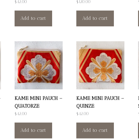
$
42.00
$
120.00
Add to cart
Add to cart
–
KAME MINI PAUCH –
KAME MINI PAUCH –
QUATORZE
QUINZE
$
42.00
$
42.00
Add to cart
Add to cart