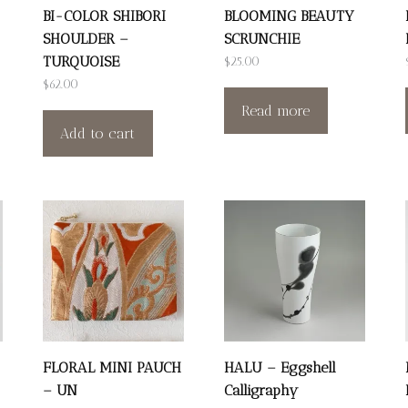
BI-COLOR SHIBORI
BLOOMING BEAUTY
SHOULDER –
SCRUNCHIE
TURQUOISE
$
25.00
$
62.00
Read more
Add to cart
FLORAL MINI PAUCH
HALU – Eggshell
– UN
Calligraphy