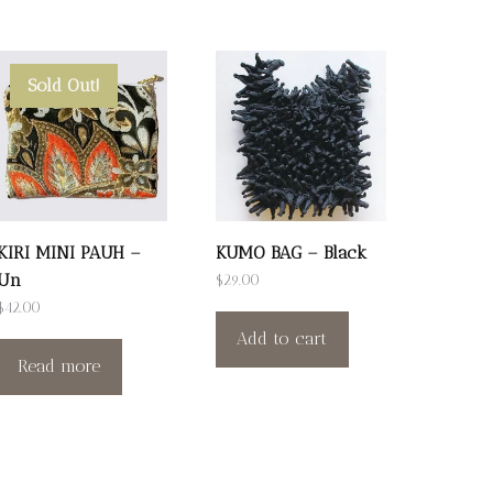
Sold Out!
KIRI MINI PAUH –
KUMO BAG – Black
Un
$
29.00
$
42.00
Add to cart
Read more