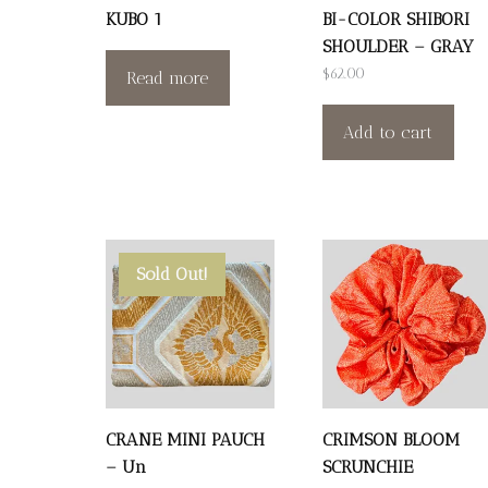
KUBO 1
BI-COLOR SHIBORI
SHOULDER – GRAY
$
62.00
Read more
Add to cart
Sold Out!
CRANE MINI PAUCH
CRIMSON BLOOM
– Un
SCRUNCHIE