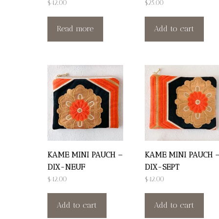
$
42.00
$
25.00
Read more
Add to cart
KAME MINI PAUCH –
KAME MINI PAUCH 
DIX-NEUF
DIX-SEPT
$
42.00
$
42.00
Add to cart
Add to cart