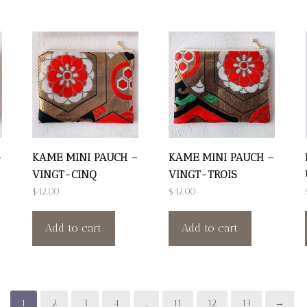
–
KAME MINI PAUCH –
KAME MINI PAUCH –
VINGT-CINQ
VINGT-TROIS
$
42.00
$
42.00
Add to cart
Add to cart
1
2
3
4
…
11
12
13
→