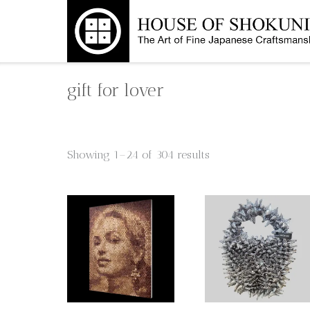
Skip
to
content
gift for lover
Showing 1–24 of 304 results