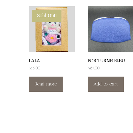
Sold Out!
LALA
NOCTURNE BLEU
$
56.00
$
87.00
Read more
Add to cart