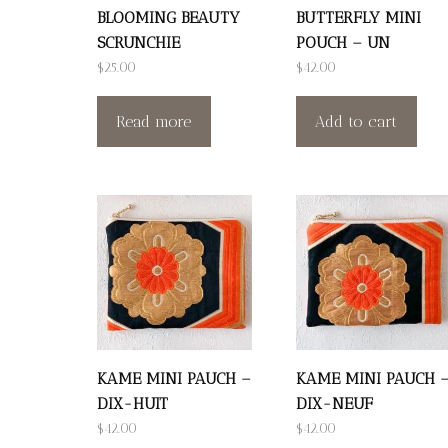
BLOOMING BEAUTY
BUTTERFLY MINI
SCRUNCHIE
POUCH – UN
$
25.00
$
42.00
Read more
Add to cart
KAME MINI PAUCH –
KAME MINI PAUCH 
DIX-HUIT
DIX-NEUF
$
42.00
$
42.00