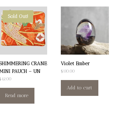
Sold Out!
SHIMMERING CRANE
Violet Ember
MINI PAUCH – UN
$
130.00
$
42.00
Add to cart
Read more