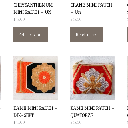
CHRYSANTHEMUM
CRANE MINI PAUCH
MINI PAUCH – UN
– Un
$
42.00
$
42.00
Add to cart
Read more
–
KAME MINI PAUCH –
KAME MINI PAUCH –
DIX-SEPT
QUATORZE
$
42.00
$
42.00