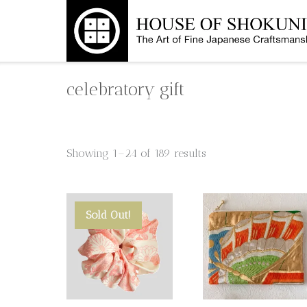
Skip
to
content
celebratory gift
Showing 1–24 of 189 results
Sold Out!