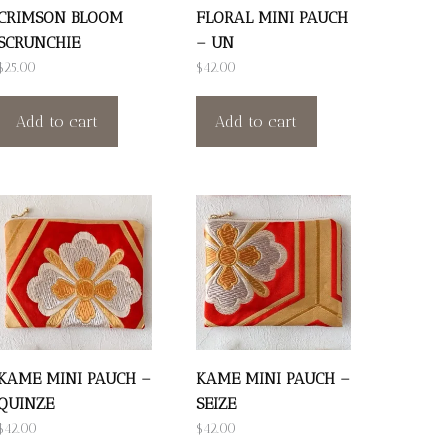
CRIMSON BLOOM
FLORAL MINI PAUCH
SCRUNCHIE
– UN
$
25.00
$
42.00
Add to cart
Add to cart
KAME MINI PAUCH –
KAME MINI PAUCH –
QUINZE
SEIZE
$
42.00
$
42.00