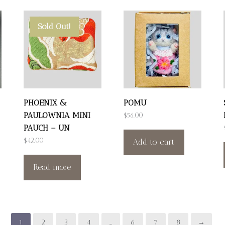
Sold Out!
PHOENIX &
POMU
PAULOWNIA MINI
$
56.00
PAUCH – UN
$
42.00
Add to cart
Read more
1
2
3
4
…
6
7
8
→