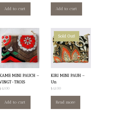
Add to cart
Add to cart
Sold Out!
KAME MINI PAUCH –
KIRI MINI PAUH –
VINGT-TROIS
Un
$
42.00
$
42.00
Add to cart
Read more