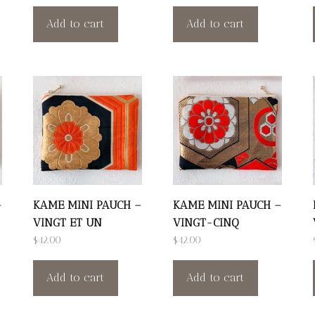
Add to cart
Add to cart
–
KAME MINI PAUCH –
KAME MINI PAUCH –
VINGT ET UN
VINGT-CINQ
$
42.00
$
42.00
Add to cart
Add to cart